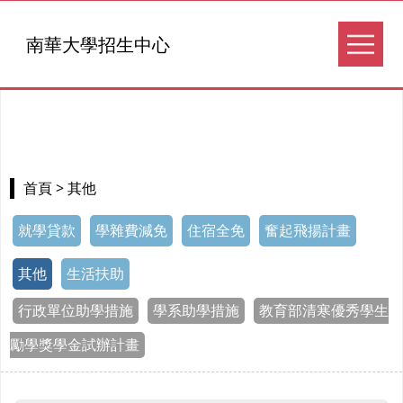
南華大學招生中心
> 其他
首頁
就學貸款
學雜費減免
住宿全免
奮起飛揚計畫
其他
生活扶助
行政單位助學措施
學系助學措施
教育部清寒優秀學生
勵學獎學金試辦計畫