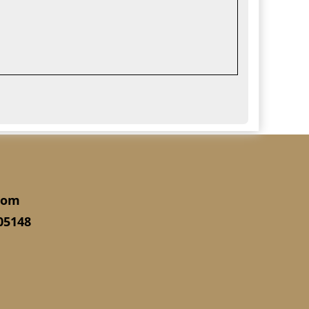
com
05148