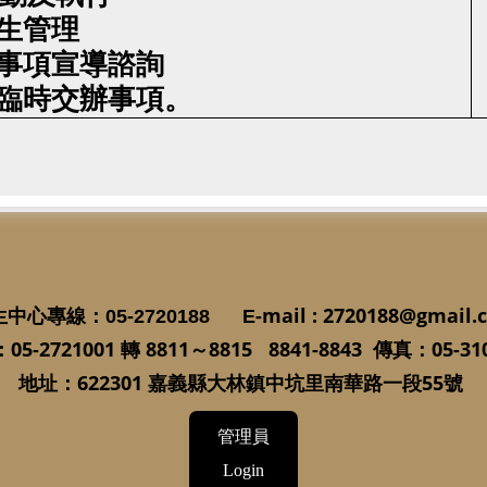
讀生管理
生事項宣導諮詢
他臨時交辦事項。
-mail :
2720188@gmail.
生中心專線
：05-2720188
E
05-2721001
8811
～
8815 8841-8843
：
05-31
：
轉
傳真
622301
55
地址：
嘉義縣大林鎮中坑里南華路一段
號
管理員
Login