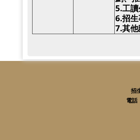
5.工
6.招
7.其
招
電話