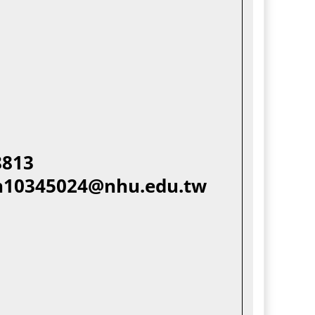
8813
n10345024@nhu.edu.tw