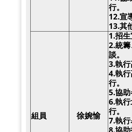
行。
12.
13.
1.招
2.統
談。
3.執
4.執
行。
5.協
6.執
行。
組員
徐婉愉
7.執
8.協