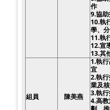
作
9.協
10.
學、分
11.
12.
13.
1.
執行
宜
2.
執行
業及核
3.執
組員
陳美燕
4.高
劃、推