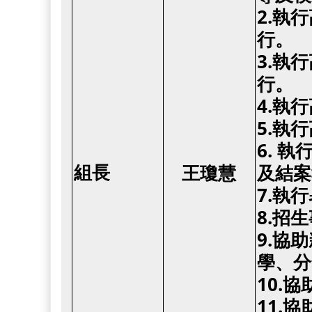
2.執
行。
3.執
行。
4.執
5.執
6.
執
組長
王瓊慧
及結案
7.執
8.招
9.協
學、分
10.
11.